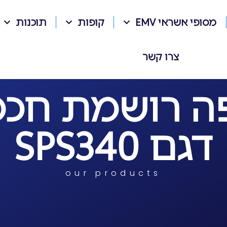
מסופי אשראי EMV
קופות
תוכנות
צרו קשר
ה רושמת חכ
דגם SPS340
our products