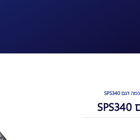
גם SPS340
S