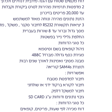
לוח מקשים שטוח עם הגנה מירבית לנוזלים ולכלוך
2 מדפסות תרמיות מהירות לסרט ביקורת וקבלות
עד 20,000 פריטים בזיכרון
הזנת נתונים מהירה ונוחה מאוד למשתמש
3 יציאות תקשורת RS232 לחיבור סקנר , משקל , מדפסות חיצוניות (מטבח)
מסך גדול וברור עד 8 שורות בעברית
החלפת גלילי נייר בפשטות
כל סוגי הדוחות
ניהול קופאים בשם וסיסמא
מגירת כסף גדולה מברזל 4B8C
מבנה מסיבי ואמינות לאורך שנים רבות
תוצרת SAM4s קוריאה
אפשרויות :
חיבור למדפסת מטבח
חיבור לקורא ברקוד ידני או שולחני
חיבור למשקל דלפק
גיבוי נתונים ודוחות ע”ג SD CARD
כל סוגי הדוחות :
דוח מכירה לפי שעות, פריטים, קופאים