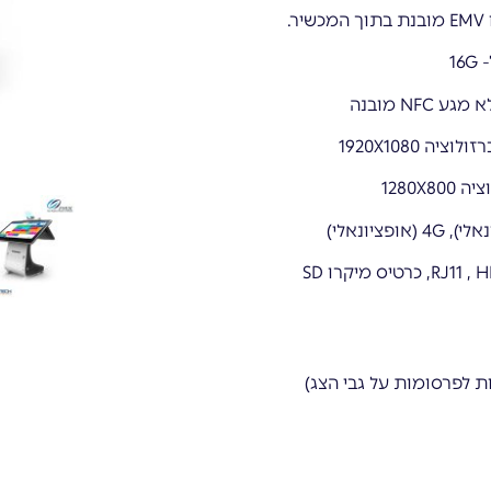
כניסות ל- מיקרו USB, מגירת כסףRJ11 , HDMI, WAN, LAN, כרטיס מיקרו SD