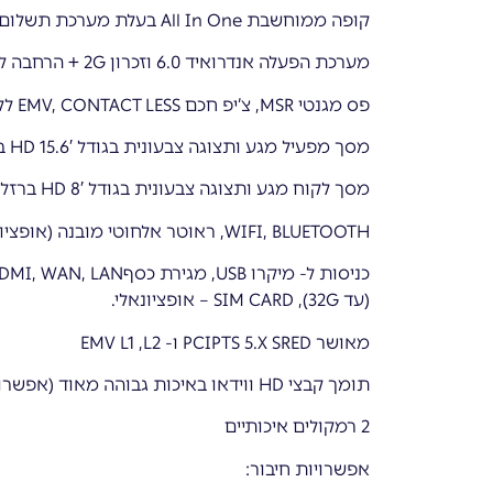
קופה ממוחשבת All In One בעלת מערכת תשלום EMV מובנת בתוך המכשיר.
מערכת הפעלה אנדרואיד 6.0 וזכרון 2G + הרחבה ל- 16G
פס מגנטי MSR, צ’יפ חכם EMV, CONTACT LESS ללא מגע NFC מובנה
מסך מפעיל מגע ותצוגה צבעונית בגודל 15.6′ HD ברזולוציה 1920X1080
מסך לקוח מגע ותצוגה צבעונית בגודל 8′ HD ברזלוציה 1280X800
WIFI, BLUETOOTH, ראוטר אלחוטי מובנה (אופציונאלי), 4G (אופציונאלי)
(עד 32G), SIM CARD – אופציונאלי.
מאושר PCIPTS 5.X SRED ו- EMV L1 ,L2
תומך קבצי HD ווידאו באיכות גבוהה מאוד (אפשרות לפרסומות על גבי הצג)
2 רמקולים איכותיים
אפשרויות חיבור: