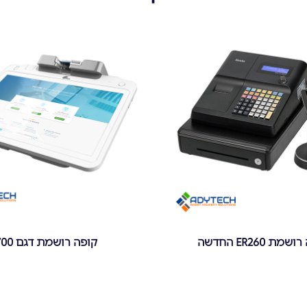
מת ER260 החדשה
קופה רושמת דגם E700