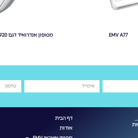
EMV A77
מסופון אנדרואיד דגם Pax A920
דף הבית
ות
אודות
מסופי אשראי EMV