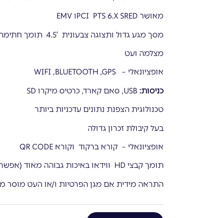
מאושר PCI PTS 6.X SREDו EMV
מסך מגע גדול ותצוגה צבעונית 4.5′ תומך חתימה ע”י אצבע
מצלמה ועט
אופציונאלי – WIFI ,BLUETOOTH ,GPS
כניסות:
USB, סאם קארד, כרטיס מיקרו SD
טכנולוגית הצפנת נתונים עדכניות ביותר
בעל קיבולת זכרון גדולה
אופציונאלי – קורא ברקוד וקורא QR CODE
תומך קבצי HD ווידאו באיכות גבוהה מאוד (אפשרות לפרסומות על גבי הצג)
התראה מידית אם מגן הפרטיות ו/או העט מוסר מ