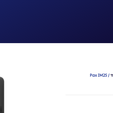
י
/ Pax IM25